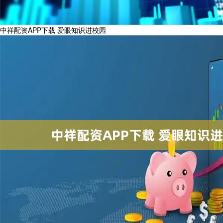
中祥配资APP下载 爱眼知识进校园