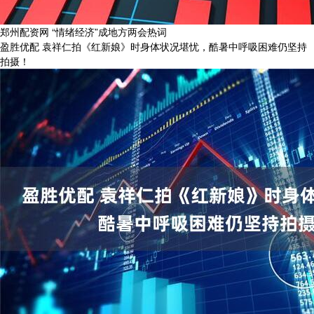
郑州配资网 “情绪经济”成地方两会热词
盈胜优配 袁祥仁拍《红新娘》时身体状况堪忧，酷暑中呼吸困难仍坚持
拍摄！