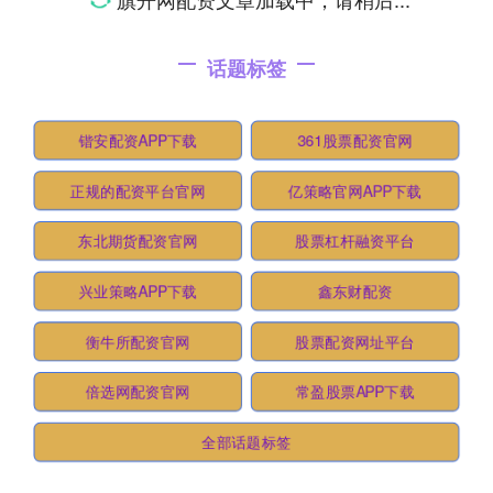
话题标签
锴安配资APP下载
361股票配资官网
正规的配资平台官网
亿策略官网APP下载
东北期货配资官网
股票杠杆融资平台
兴业策略APP下载
鑫东财配资
衡牛所配资官网
股票配资网址平台
倍选网配资官网
常盈股票APP下载
全部话题标签